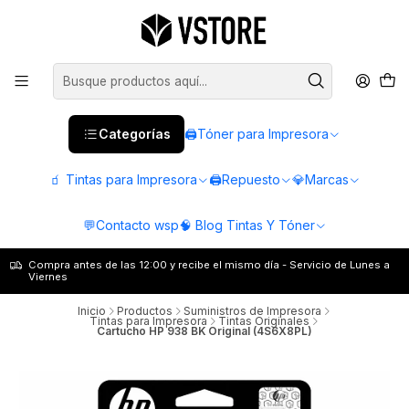
Categorías
🖨️Tóner para Impresora
🧃 Tintas para Impresora
🖨️Repuesto
💎Marcas
💬Contacto wsp
🧠 Blog Tintas Y Tóner
Compra antes de las 12:00 y recibe el mismo día - Servicio de Lunes a
Viernes
Inicio
Productos
Suministros de Impresora
Tintas para Impresora
Tintas Originales
Cartucho HP 938 BK Original (4S6X8PL)