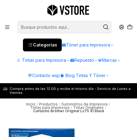
Categorías
🖨️Tóner para Impresora
🧃 Tintas para Impresora
🖨️Repuesto
💎Marcas
💬Contacto wsp
🧠 Blog Tintas Y Tóner
Compra antes de las 12:00 y recibe el mismo día - Servicio de Lunes a
Viernes
Inicio
Productos
Suministros de Impresora
Tintas para Impresora
Tintas Originales
Cartucho Brother Original Lc75 Xl Black