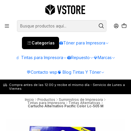
Categorías
🖨️Tóner para Impresora
🧃 Tintas para Impresora
🖨️Repuesto
💎Marcas
💬Contacto wsp
🧠 Blog Tintas Y Tóner
Compra antes de las 12:00 y recibe el mismo día - Servicio de Lunes a
Viernes
Inicio
Productos
Suministros de Impresora
Tintas para Impresora
Tintas Alternativas
Cartucho Alternativo Pacific Color Lc-505 M