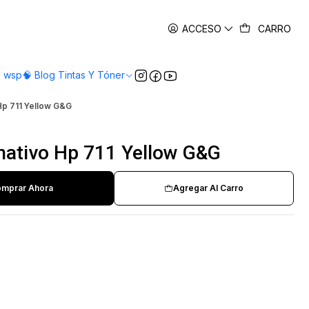
es
ACCESO
CARRO
o wsp
🧠 Blog Tintas Y Tóner
Hp 711 Yellow G&G
nativo Hp 711 Yellow G&G
mprar Ahora
Agregar Al Carro