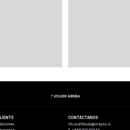
VOLVER ARRIBA
CLIENTE
CONTÁCTANOS
diciones
Local16sub@orayos.cl
oluciones
+56930039940