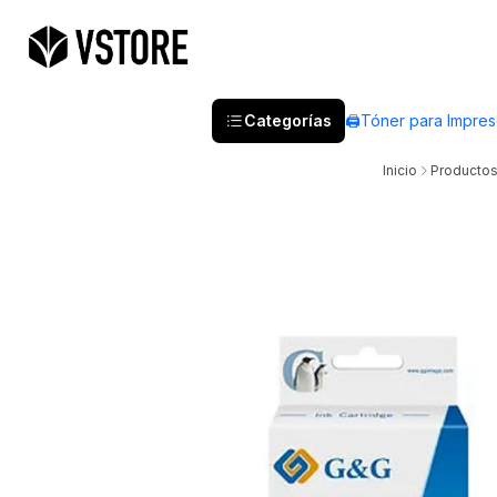
Categorías
🖨️Tóner para Impre
Inicio
Producto