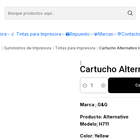
Compra antes de las 12:00 y recibe el mismo día - Servicio de Lunes a Viern
sora
🧃 Tintas para Impresora
🖨️Repuesto
💎Marcas
💬Contact
s
Suministros de Impresora
Tintas para Impresora
Cartucho Alternativo 
|
Cartucho Alter
Co
Cantidad
Marca ;
G&G
Producto: Alternativo
Modelo; H711
Color: Yellow