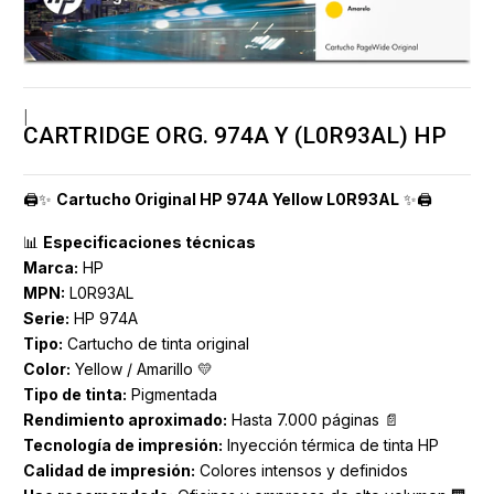
|
CARTRIDGE ORG. 974A Y (L0R93AL) HP
🖨️✨
Cartucho Original HP 974A Yellow L0R93AL
✨🖨️
📊
Especificaciones técnicas
Marca:
HP
MPN:
L0R93AL
Serie:
HP 974A
Tipo:
Cartucho de tinta original
Color:
Yellow / Amarillo 💛
Tipo de tinta:
Pigmentada
Rendimiento aproximado:
Hasta 7.000 páginas 📄
Tecnología de impresión:
Inyección térmica de tinta HP
Calidad de impresión:
Colores intensos y definidos