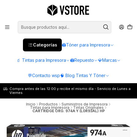
Categorías
🖨️Tóner para Impresora
🧃 Tintas para Impresora
🖨️Repuesto
💎Marcas
💬Contacto wsp
🧠 Blog Tintas Y Tóner
Compra antes de las 12:00 y recibe el mismo día - Servicio de Lunes a
Viernes
Inicio
Productos
Suministros de Impresora
Tintas para Impresora
Tintas Originales
CARTRIDGE ORG. 974A Y (L0R93AL) HP