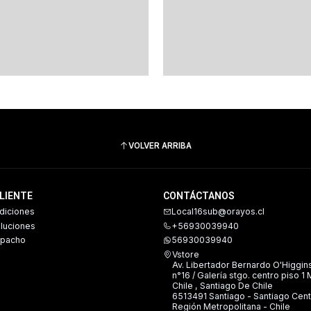
VOLVER ARRIBA
CLIENTE
CONTÁCTANOS
diciones
Local16sub@orayos.cl
oluciones
+56930039940
spacho
56930039940
Vstore
Av. Libertador Bernardo O'Higgin
n°16 / Galería stgo. centro piso 1
Chile , Santiago De Chile
6513491 Santiago - Santiago Cent
Región Metropolitana - Chile