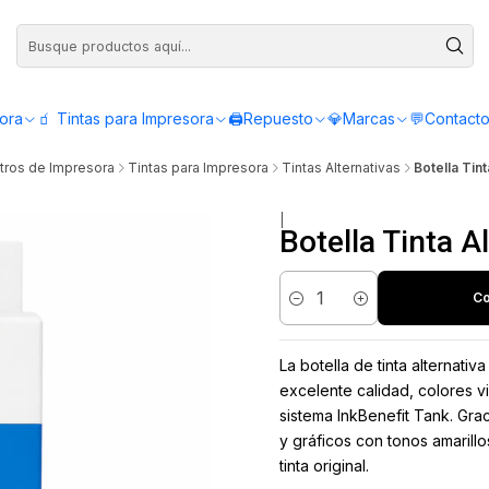
Compra antes de las 12:00 y recibe el mismo día - Servicio de Lunes a Viern
sora
🧃 Tintas para Impresora
🖨️Repuesto
💎Marcas
💬Contact
tros de Impresora
Tintas para Impresora
Tintas Alternativas
Botella Tin
|
Botella Tinta 
Co
Cantidad
La botella de tinta alternat
excelente calidad, colores v
sistema InkBenefit Tank. Gra
y gráficos con tonos amarillo
tinta original.