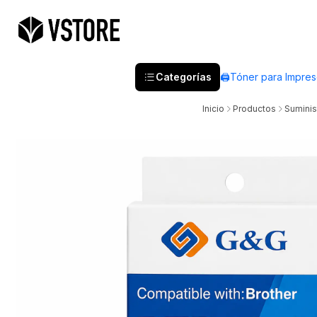
Categorías
🖨️Tóner para Impre
Inicio
Productos
Suminis