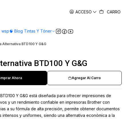
es
ACCESO
CARRO
o wsp
🧠 Blog Tintas Y Tóner
ta Alternativa BTD100 Y G&G
Alternativa BTD100 Y G&G
mprar Ahora
Agregar Al Carro
iva BTD100 Y G&G está diseñada para ofrecer impresiones de
ivos y un rendimiento confiable en impresoras Brother con
cias a su fórmula de alta precisión, permite obtener documentos
s intensos y uniformes, siendo una alternativa económica a la