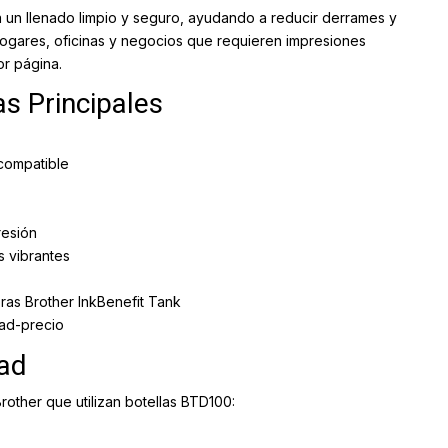
ta un llenado limpio y seguro, ayudando a reducir derrames y
hogares, oficinas y negocios que requieren impresiones
r página.
as Principales
 compatible
resión
 vibrantes
as Brother InkBenefit Tank
dad-precio
dad
other que utilizan botellas BTD100: