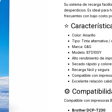
Su sistema de recarga facili
desperdicios. Es ideal para 
frecuentes con bajo costo po
⭐ Característic
Color: Amarillo
Tipo: Tinta alternativa /
Marca: G&G
Modelo: BTD100Y
Alto rendimiento de imp
Secado rápido y colores
Recarga fácil y segura
Compatible con impresor
Excelente relación cali
⚙️ Compatibili
Compatible con impresoras Br
Brother DCP-T230