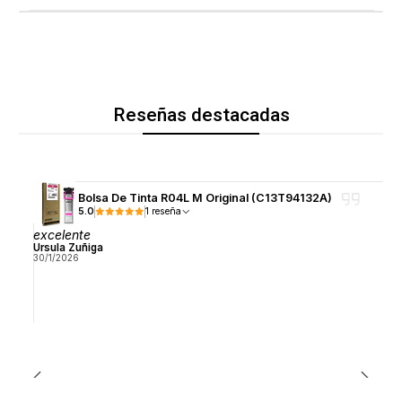
Reseñas destacadas
Bolsa De Tinta R04L M Original (C13T94132A)
5.0
1 reseña
excelente
Ursula Zuñiga
30/1/2026