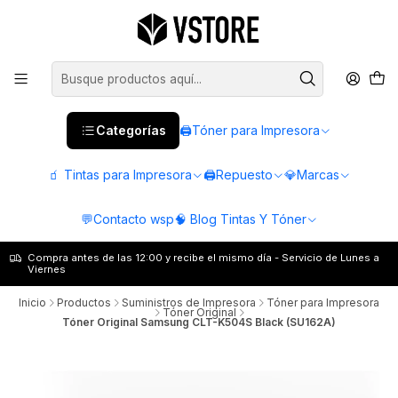
Categorías
🖨️Tóner para Impresora
🧃 Tintas para Impresora
🖨️Repuesto
💎Marcas
💬Contacto wsp
🧠 Blog Tintas Y Tóner
Compra antes de las 12:00 y recibe el mismo día - Servicio de Lunes a
Viernes
Inicio
Productos
Suministros de Impresora
Tóner para Impresora
Tóner Original
Tóner Original Samsung CLT-K504S Black (SU162A)