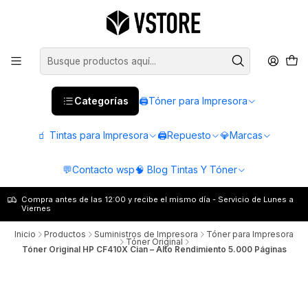
Categorías
🖨️Tóner para Impresora
🧃 Tintas para Impresora
🖨️Repuesto
💎Marcas
💬Contacto wsp
🧠 Blog Tintas Y Tóner
Compra antes de las 12:00 y recibe el mismo día - Servicio de Lunes a
Viernes
Inicio
Productos
Suministros de Impresora
Tóner para Impresora
Tóner Original
Tóner Original HP CF410X Cian – Alto Rendimiento 5.000 Páginas