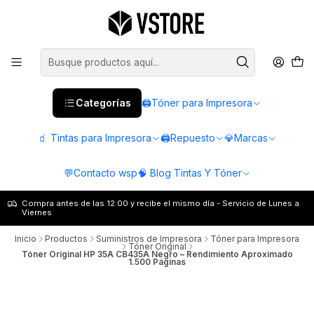
Categorías
🖨️Tóner para Impresora
🧃 Tintas para Impresora
🖨️Repuesto
💎Marcas
💬Contacto wsp
🧠 Blog Tintas Y Tóner
Compra antes de las 12:00 y recibe el mismo día - Servicio de Lunes a
Viernes
Inicio
Productos
Suministros de Impresora
Tóner para Impresora
Tóner Original
Tóner Original HP 35A CB435A Negro – Rendimiento Aproximado
1.500 Páginas