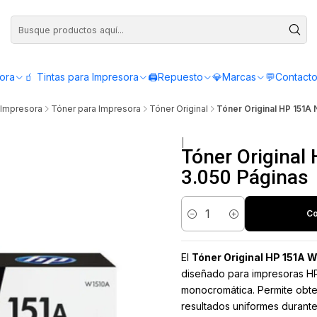
Compra antes de las 12:00 y recibe el mismo día - Servicio de Lunes a Viern
sora
🧃 Tintas para Impresora
🖨️Repuesto
💎Marcas
💬Contact
 Impresora
Tóner para Impresora
Tóner Original
Tóner Original HP 151A
|
Tóner Original
3.050 Páginas
Co
Cantidad
El
Tóner Original HP 151A 
diseñado para impresoras HP
monocromática. Permite obte
resultados uniformes durante l