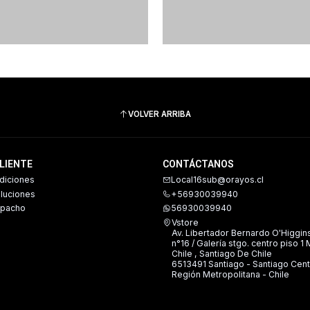
VOLVER ARRIBA
CLIENTE
CONTÁCTANOS
diciones
Local16sub@orayos.cl
oluciones
+56930039940
spacho
56930039940
Vstore
Av. Libertador Bernardo O'Higgin
n°16 / Galería stgo. centro piso 1
Chile , Santiago De Chile
6513491 Santiago - Santiago Cent
Región Metropolitana - Chile