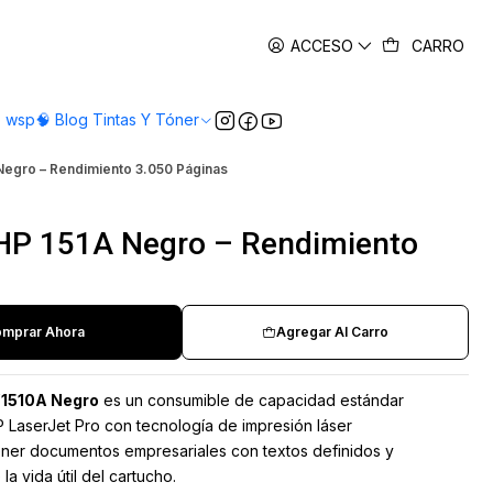
es
ACCESO
CARRO
o wsp
🧠 Blog Tintas Y Tóner
 Negro – Rendimiento 3.050 Páginas
 HP 151A Negro – Rendimiento
mprar Ahora
Agregar Al Carro
W1510A Negro
es un consumible de capacidad estándar
 LaserJet Pro con tecnología de impresión láser
ner documentos empresariales con textos definidos y
a vida útil del cartucho.