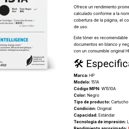
Ofrece un rendimiento prom
calculado conforme a la norm
cobertura de la página, el c
de uso.
Este tóner es recomendable p
documentos en blanco y negr
con un consumible original H
🛠️ Especifi
Marca:
HP
Modelo:
151A
Código MPN:
W1510A
Color:
Negro
Tipo de producto:
Cartucho 
Condición:
Original
Capacidad:
Estándar
Tecnología de impresión:
L
Rendimiento aproximado: