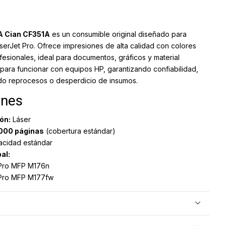
A Cian CF351A
es un consumible original diseñado para
serJet Pro. Ofrece impresiones de alta calidad con colores
fesionales, ideal para documentos, gráficos y material
 para funcionar con equipos HP, garantizando confiabilidad,
ndo reprocesos o desperdicio de insumos.
ones
ón:
Láser
.000 páginas
(cobertura estándar)
cidad estándar
al:
 Pro MFP M176n
 Pro MFP M177fw