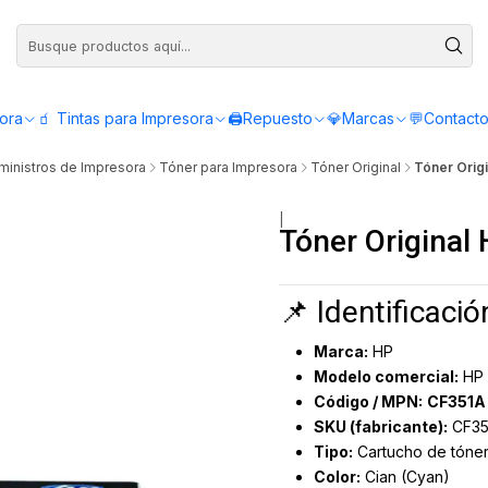
Compra antes de las 12:00 y recibe el mismo día - Servicio de Lunes a Viern
sora
🧃 Tintas para Impresora
🖨️Repuesto
💎Marcas
💬Contact
ministros de Impresora
Tóner para Impresora
Tóner Original
Tóner Origi
|
Tóner Original
📌 Identificaci
Marca:
HP
Modelo comercial:
HP 
Código / MPN:
CF351A
SKU (fabricante):
CF35
Tipo:
Cartucho de tóner
Color:
Cian (Cyan)