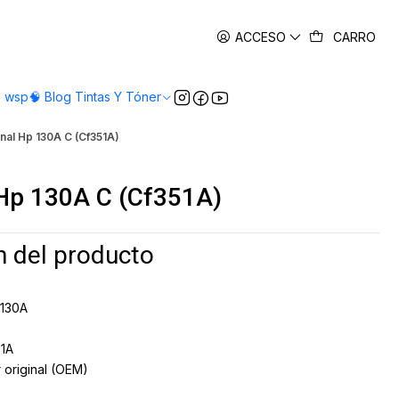
es
ACCESO
CARRO
o wsp
🧠 Blog Tintas Y Tóner
nal Hp 130A C (Cf351A)
 Hp 130A C (Cf351A)
ón del producto
130A
1A
 original (OEM)