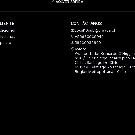
VOLVER ARRIBA
CLIENTE
CONTÁCTANOS
diciones
Local16sub@orayos.cl
oluciones
+56930039940
spacho
56930039940
Vstore
Av. Libertador Bernardo O'Higgin
n°16 / Galería stgo. centro piso 1
Chile , Santiago De Chile
6513491 Santiago - Santiago Cent
Región Metropolitana - Chile