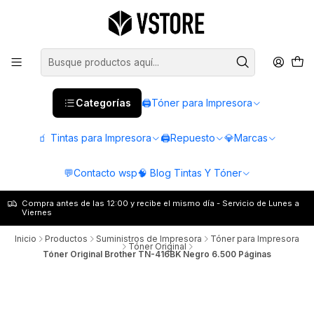
Categorías
🖨️Tóner para Impresora
🧃 Tintas para Impresora
🖨️Repuesto
💎Marcas
💬Contacto wsp
🧠 Blog Tintas Y Tóner
Compra antes de las 12:00 y recibe el mismo día - Servicio de Lunes a
Viernes
Inicio
Productos
Suministros de Impresora
Tóner para Impresora
Tóner Original
Tóner Original Brother TN-416BK Negro 6.500 Páginas