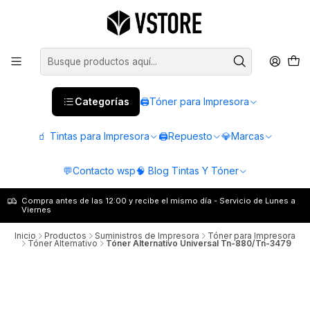
Categorías
🖨️Tóner para Impresora
🧃 Tintas para Impresora
🖨️Repuesto
💎Marcas
💬Contacto wsp
🧠 Blog Tintas Y Tóner
Compra antes de las 12:00 y recibe el mismo día - Servicio de Lunes a
Viernes
Inicio
Productos
Suministros de Impresora
Tóner para Impresora
Tóner Alternativo
Tóner Alternativo Universal Tn-880/Tn-3479