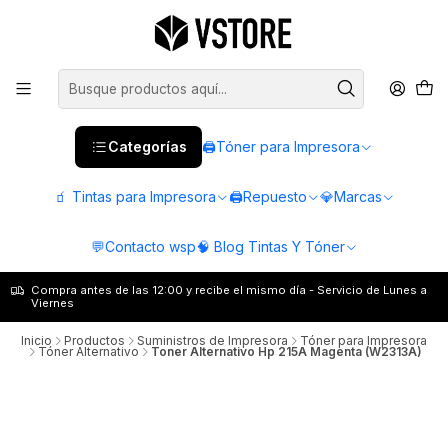
Categorías
🖨️Tóner para Impresora
🧃 Tintas para Impresora
🖨️Repuesto
💎Marcas
💬Contacto wsp
🧠 Blog Tintas Y Tóner
Compra antes de las 12:00 y recibe el mismo día - Servicio de Lunes a
Viernes
Inicio
Productos
Suministros de Impresora
Tóner para Impresora
Tóner Alternativo
Toner Alternativo Hp 215A Magenta (W2313A)