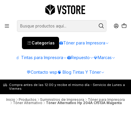
Categorías
🖨️Tóner para Impresora
🧃 Tintas para Impresora
🖨️Repuesto
💎Marcas
💬Contacto wsp
🧠 Blog Tintas Y Tóner
Compra antes de las 12:00 y recibe el mismo día - Servicio de Lunes a
Viernes
Inicio
Productos
Suministros de Impresora
Tóner para Impresora
Tóner Alternativo
Tóner Alternativo Hp 204A Cf513A Magenta