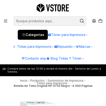
Categorías
🖨️Tóner para Impresora
🧃 Tintas para Impresora
🖨️Repuesto
💎Marcas
💬Contacto wsp
🧠 Blog Tintas Y Tóner
Compra antes de las 12:00 y recibe el mismo día - Servicio de Lunes a
Viernes
Inicio
Productos
Suministros de Impresora
Tintas para Impresora
Botella de Tinta Original HP GT53 Negro -4.000 Páginas