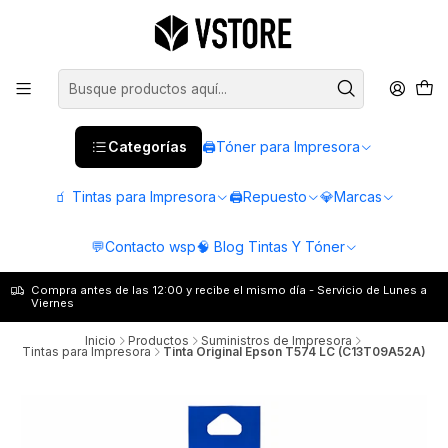
Categorías
🖨️Tóner para Impresora
🧃 Tintas para Impresora
🖨️Repuesto
💎Marcas
💬Contacto wsp
🧠 Blog Tintas Y Tóner
Compra antes de las 12:00 y recibe el mismo día - Servicio de Lunes a
Viernes
Inicio
Productos
Suministros de Impresora
Tintas para Impresora
Tinta Original Epson T574 LC (C13T09A52A)