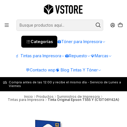
Categorías
🖨️Tóner para Impresora
🧃 Tintas para Impresora
🖨️Repuesto
💎Marcas
💬Contacto wsp
🧠 Blog Tintas Y Tóner
Compra antes de las 12:00 y recibe el mismo día - Servicio de Lunes a
Viernes
Inicio
Productos
Suministros de Impresora
Tintas para Impresora
Tinta Original Epson T555 Y (C13T06Y42A)