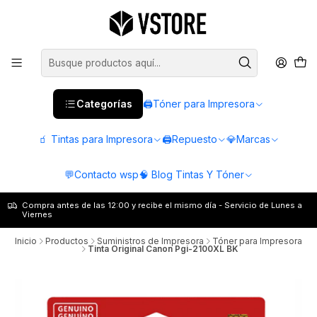
Categorías
🖨️Tóner para Impresora
🧃 Tintas para Impresora
🖨️Repuesto
💎Marcas
💬Contacto wsp
🧠 Blog Tintas Y Tóner
Compra antes de las 12:00 y recibe el mismo día - Servicio de Lunes a
Viernes
Inicio
Productos
Suministros de Impresora
Tóner para Impresora
Tinta Original Canon Pgi-2100XL BK