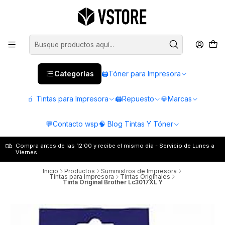
Categorías
🖨️Tóner para Impresora
🧃 Tintas para Impresora
🖨️Repuesto
💎Marcas
💬Contacto wsp
🧠 Blog Tintas Y Tóner
Compra antes de las 12:00 y recibe el mismo día - Servicio de Lunes a
Viernes
Inicio
Productos
Suministros de Impresora
Tintas para Impresora
Tintas Originales
Tinta Original Brother Lc3017XL Y