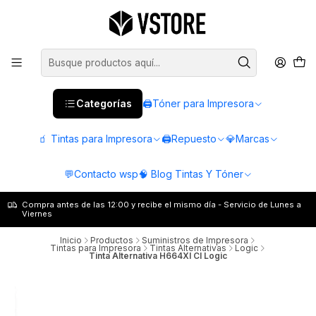
Categorías
🖨️Tóner para Impresora
🧃 Tintas para Impresora
🖨️Repuesto
💎Marcas
💬Contacto wsp
🧠 Blog Tintas Y Tóner
Compra antes de las 12:00 y recibe el mismo día - Servicio de Lunes a
Viernes
Inicio
Productos
Suministros de Impresora
Tintas para Impresora
Tintas Alternativas
Logic
Tinta Alternativa H664Xl Cl Logic