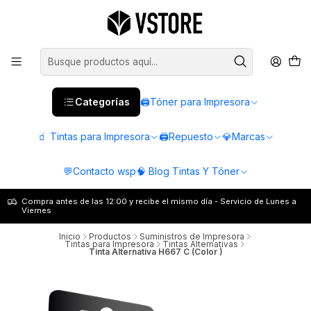
Categorías
🖨️Tóner para Impresora
🧃 Tintas para Impresora
🖨️Repuesto
💎Marcas
💬Contacto wsp
🧠 Blog Tintas Y Tóner
Compra antes de las 12:00 y recibe el mismo día - Servicio de Lunes a
Viernes
Inicio
Productos
Suministros de Impresora
Tintas para Impresora
Tintas Alternativas
Tinta Alternativa H667 C (Color )