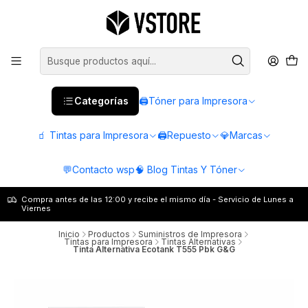
Categorías
🖨️Tóner para Impresora
🧃 Tintas para Impresora
🖨️Repuesto
💎Marcas
💬Contacto wsp
🧠 Blog Tintas Y Tóner
Compra antes de las 12:00 y recibe el mismo día - Servicio de Lunes a
Viernes
Inicio
Productos
Suministros de Impresora
Tintas para Impresora
Tintas Alternativas
Tinta Alternativa Ecotank T555 Pbk G&G