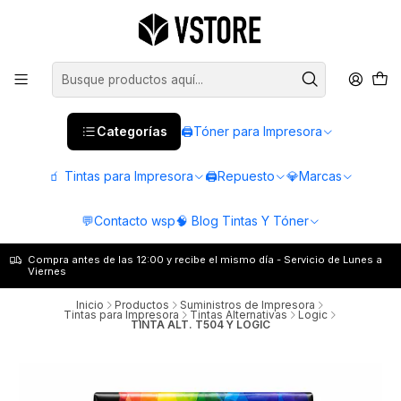
Categorías
🖨️Tóner para Impresora
🧃 Tintas para Impresora
🖨️Repuesto
💎Marcas
💬Contacto wsp
🧠 Blog Tintas Y Tóner
Compra antes de las 12:00 y recibe el mismo día - Servicio de Lunes a
Viernes
Inicio
Productos
Suministros de Impresora
Tintas para Impresora
Tintas Alternativas
Logic
TINTA ALT. T504 Y LOGIC