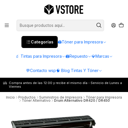
Categorías
🖨️Tóner para Impresora
🧃 Tintas para Impresora
🖨️Repuesto
💎Marcas
💬Contacto wsp
🧠 Blog Tintas Y Tóner
Compra antes de las 12:00 y recibe el mismo día - Servicio de Lunes a
Viernes
Inicio
Productos
Suministros de Impresora
Tóner para Impresora
Tóner Alternativo
Drum Alternativo DR420 / DR450