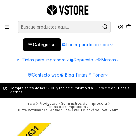
Categorías
🖨️Tóner para Impresora
🧃 Tintas para Impresora
🖨️Repuesto
💎Marcas
💬Contacto wsp
🧠 Blog Tintas Y Tóner
Compra antes de las 12:00 y recibe el mismo día - Servicio de Lunes a
Viernes
Inicio
Productos
Suministros de Impresora
Tintas para Impresora
Cinta Rotuladora Brother Tze-Fx631 Black/ Yellow 12Mm