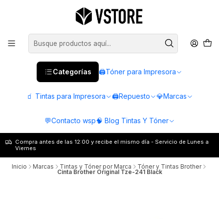
Categorías
🖨️Tóner para Impresora
🧃 Tintas para Impresora
🖨️Repuesto
💎Marcas
💬Contacto wsp
🧠 Blog Tintas Y Tóner
Compra antes de las 12:00 y recibe el mismo día - Servicio de Lunes a
Viernes
Inicio
Marcas
Tintas y Tóner por Marca
Tóner y Tintas Brother
Cinta Brother Original Tze-241 Black