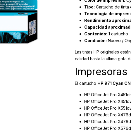
Color de impresión:
Cy
Tipo:
Cartucho de tinta o
Tecnología de impresi
Rendimiento aproxim
Capacidad aproximad
Contenido:
1 cartucho
Condición:
Nuevo / Orig
Las tintas HP originales est
calidad hasta la última gota de
Impresoras
El cartucho
HP 971 Cyan C
HP OfficeJet Pro X451d
HP OfficeJet Pro X451d
HP OfficeJet Pro X551d
HP OfficeJet Pro X476
HP OfficeJet Pro X476
HP OfficeJet Pro X576