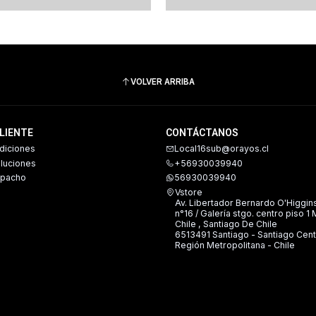
VOLVER ARRIBA
CLIENTE
CONTÁCTANOS
diciones
Local16sub@orayos.cl
oluciones
+56930039940
spacho
56930039940
Vstore
Av. Libertador Bernardo O'Higgin
n°16 / Galería stgo. centro piso 1
Chile , Santiago De Chile
6513491 Santiago - Santiago Cent
Región Metropolitana - Chile