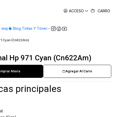
es
ACCESO
CARRO
o wsp
🧠 Blog Tintas Y Tóner
971 Cyan (Cn622Am)
inal Hp 971 Cyan (Cn622Am)
mprar Ahora
Agregar Al Carro
cas principales
M