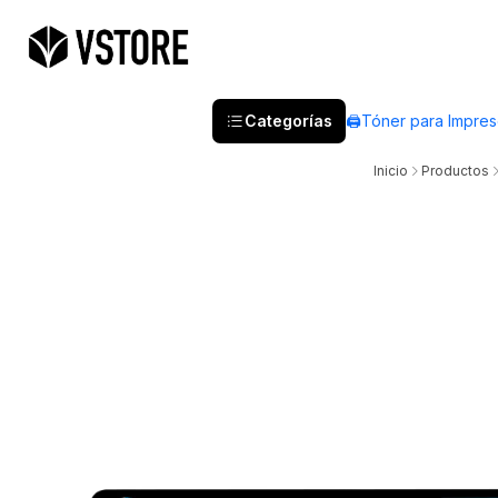
Categorías
🖨️Tóner para Impre
Inicio
Productos