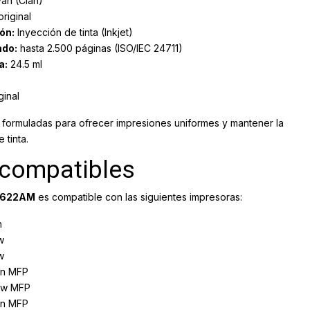
an (Cian)
riginal
ón:
Inyección de tinta (Inkjet)
ado:
hasta 2.500 páginas (ISO/IEC 24711)
a:
24.5 ml
inal
án formuladas para ofrecer impresiones uniformes y mantener la
 tinta.
 compatibles
N622AM
es compatible con las siguientes impresoras:
n
w
w
dn MFP
dw MFP
dn MFP