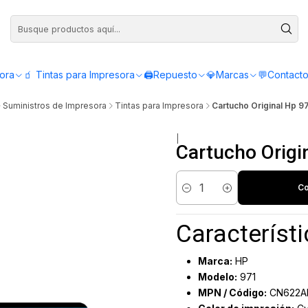
Compra antes de las 12:00 y recibe el mismo día - Servicio de Lunes a Viern
sora
🧃 Tintas para Impresora
🖨️Repuesto
💎Marcas
💬Contact
Suministros de Impresora
Tintas para Impresora
Cartucho Original Hp 
|
Cartucho Orig
Co
Cantidad
Característi
Marca:
HP
Modelo:
971
MPN / Código:
CN622A