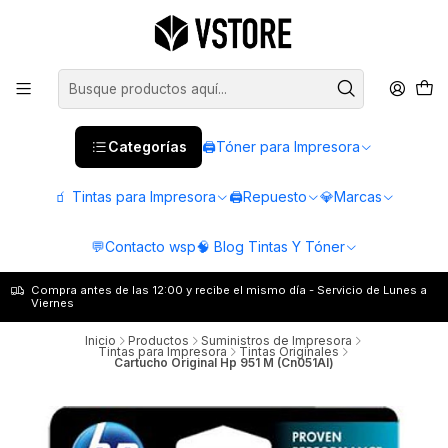
Categorías
🖨️Tóner para Impresora
🧃 Tintas para Impresora
🖨️Repuesto
💎Marcas
💬Contacto wsp
🧠 Blog Tintas Y Tóner
Compra antes de las 12:00 y recibe el mismo día - Servicio de Lunes a
Viernes
Inicio
Productos
Suministros de Impresora
Tintas para Impresora
Tintas Originales
Cartucho Original Hp 951 M (Cn051Al)