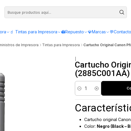
Compra antes de las 12:00 y recibe el mismo día - Servicio de Lunes a Viern
sora
🧃 Tintas para Impresora
🖨️Repuesto
💎Marcas
💬Contact
inistros de Impresora
Tintas para Impresora
Cartucho Original Canon P
|
Cartucho Origi
(2885C001AA)
Co
Cantidad
Característi
Cartucho original Canon 
Color:
Negro (Black – B