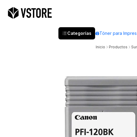
Categorías
🖨️Tóner para Impre
Inicio
Productos
Sum