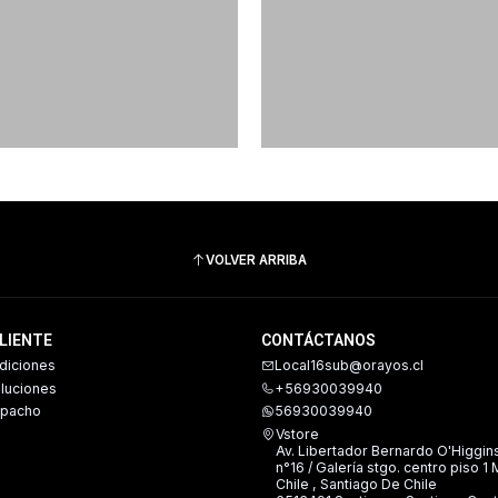
VOLVER ARRIBA
CLIENTE
CONTÁCTANOS
diciones
Local16sub@orayos.cl
oluciones
+56930039940
spacho
56930039940
Vstore
Av. Libertador Bernardo O'Higgin
n°16 / Galería stgo. centro piso 1
Chile , Santiago De Chile