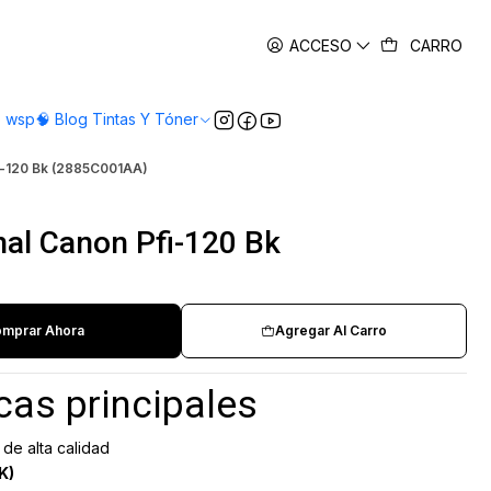
es
ACCESO
CARRO
o wsp
🧠 Blog Tintas Y Tóner
fi-120 Bk (2885C001AA)
nal Canon Pfi-120 Bk
mprar Ahora
Agregar Al Carro
cas principales
de alta calidad
K)