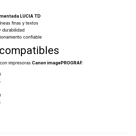
mentada LUCIA TD
íneas finas y textos
y durabilidad
cionamiento confiable
 compatibles
 con impresoras
Canon imagePROGRAF
:
0
5
5
0
5
5