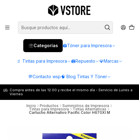
Categorías
🖨️Tóner para Impresora
🧃 Tintas para Impresora
🖨️Repuesto
💎Marcas
💬Contacto wsp
🧠 Blog Tintas Y Tóner
Compra antes de las 12:00 y recibe el mismo día - Servicio de Lunes a
Viernes
Inicio
Productos
Suministros de Impresora
Tintas para Impresora
Tintas Alternativas
Cartucho Alternativo Pacific Color H670Xl M