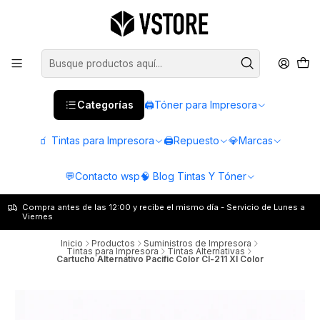
Categorías
🖨️Tóner para Impresora
🧃 Tintas para Impresora
🖨️Repuesto
💎Marcas
💬Contacto wsp
🧠 Blog Tintas Y Tóner
Compra antes de las 12:00 y recibe el mismo día - Servicio de Lunes a
Viernes
Inicio
Productos
Suministros de Impresora
Tintas para Impresora
Tintas Alternativas
Cartucho Alternativo Pacific Color Cl-211 Xl Color