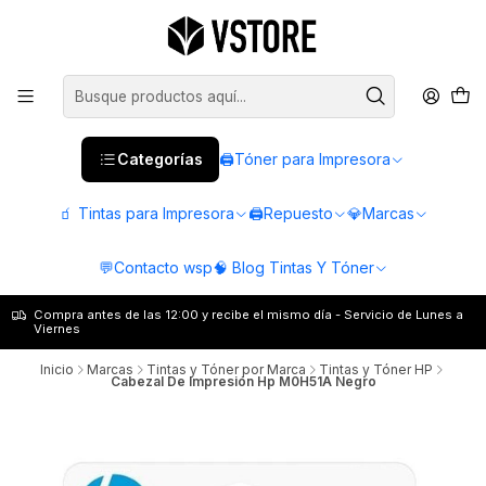
Categorías
🖨️Tóner para Impresora
🧃 Tintas para Impresora
🖨️Repuesto
💎Marcas
💬Contacto wsp
🧠 Blog Tintas Y Tóner
Compra antes de las 12:00 y recibe el mismo día - Servicio de Lunes a
Viernes
Inicio
Marcas
Tintas y Tóner por Marca
Tintas y Tóner HP
Cabezal De Impresión Hp M0H51A Negro