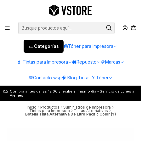
Categorías
🖨️Tóner para Impresora
🧃 Tintas para Impresora
🖨️Repuesto
💎Marcas
💬Contacto wsp
🧠 Blog Tintas Y Tóner
Compra antes de las 12:00 y recibe el mismo día - Servicio de Lunes a
Viernes
Inicio
Productos
Suministros de Impresora
Tintas para Impresora
Tintas Alternativas
Botella Tinta Alternativa De Litro Pacific Color (Y)