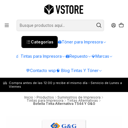
Categorías
🖨️Tóner para Impresora
🧃 Tintas para Impresora
🖨️Repuesto
💎Marcas
💬Contacto wsp
🧠 Blog Tintas Y Tóner
Compra antes de las 12:00 y recibe el mismo día - Servicio de Lunes a
Viernes
Inicio
Productos
Suministros de Impresora
Tintas para Impresora
Tintas Alternativas
Botella Tinta Alternativa T544 Y G&G