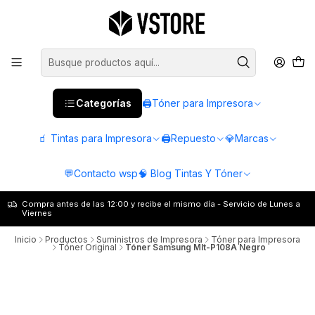
Categorías
🖨️Tóner para Impresora
🧃 Tintas para Impresora
🖨️Repuesto
💎Marcas
💬Contacto wsp
🧠 Blog Tintas Y Tóner
Compra antes de las 12:00 y recibe el mismo día - Servicio de Lunes a
Viernes
Inicio
Productos
Suministros de Impresora
Tóner para Impresora
Tóner Original
Tóner Samsung Mlt-P108A Negro