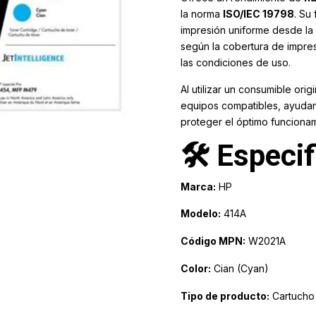
la norma
ISO/IEC 19798
. Su
impresión uniforme desde la p
según la cobertura de impres
las condiciones de uso.
Al utilizar un consumible orig
equipos compatibles, ayudan
proteger el óptimo funcionam
🛠️ Especi
Marca:
HP
Modelo:
414A
Código MPN:
W2021A
Color:
Cian (Cyan)
Tipo de producto:
Cartucho 