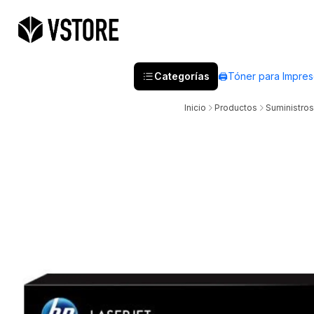
Categorías
🖨️Tóner para Impre
Inicio
Productos
Suministro