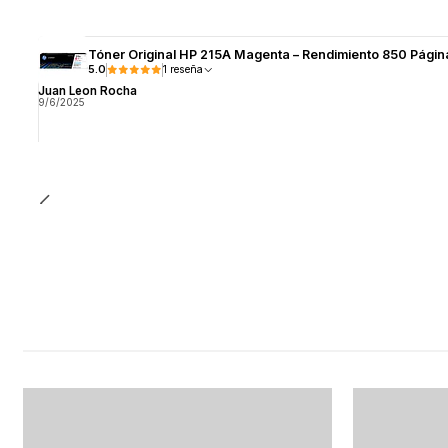
Tóner Original HP 215A Magenta – Rendimiento 850 Págin
5.0
1 reseña
Juan Leon Rocha
9/6/2025