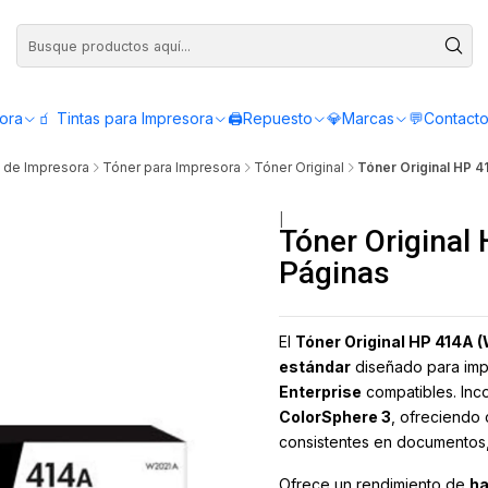
Compra antes de las 12:00 y recibe el mismo día - Servicio de Lunes a Viern
sora
🧃 Tintas para Impresora
🖨️Repuesto
💎Marcas
💬Contact
s de Impresora
Tóner para Impresora
Tóner Original
Tóner Original HP 
|
Tóner Origina
Páginas
El
Tóner Original HP 414A 
estándar
diseñado para im
Enterprise
compatibles. Inc
ColorSphere 3
, ofreciendo 
consistentes en documentos, 
Ofrece un rendimiento de
ha