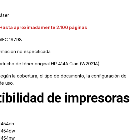
áser
Hasta aproximadamente 2.100 páginas
/IEC 19798
rmación no especificada.
artucho de tóner original HP 414A Cian (W2021A).
según la cobertura, el tipo de documento, la configuración de
de uso.
ibilidad de impresoras
 M454dn
 M454dw
 M454nw