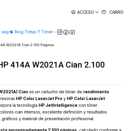
es
ACCESO
CARRO
o wsp
🧠 Blog Tintas Y Tóner
414A W2021A Cian 2.100 Páginas
l HP 414A W2021A Cian 2.100
(W2021A) Cian
es un cartucho de tóner de
rendimiento
presoras
HP Color LaserJet Pro
y
HP Color LaserJet
orpora la tecnología
HP JetIntelligence
con tóner
colores cian intensos, excelente definición y resultados
gráficos y material de presentación profesional.
sta aproximadamente 2.100 páginas
, calculado conforme a