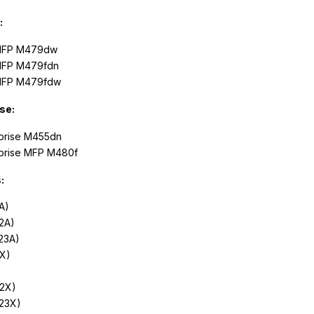
:
 MFP M479dw
 MFP M479fdn
 MFP M479fdw
se:
rprise M455dn
rprise MFP M480f
:
A)
2A)
23A)
X)
22X)
23X)