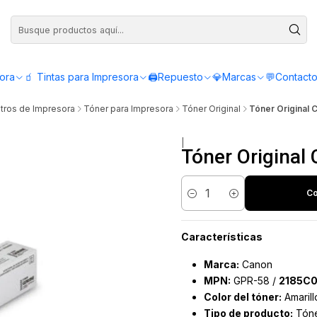
Compra antes de las 12:00 y recibe el mismo día - Servicio de Lunes a Viern
sora
🧃 Tintas para Impresora
🖨️Repuesto
💎Marcas
💬Contact
tros de Impresora
Tóner para Impresora
Tóner Original
Tóner Original
|
Tóner Original
Co
Cantidad
Características
Marca:
Canon
MPN:
GPR-58 /
2185C
Color del tóner:
Amarill
Tipo de producto:
Tóner