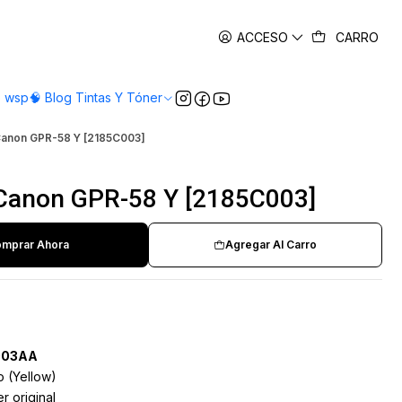
es
ACCESO
CARRO
o wsp
🧠 Blog Tintas Y Tóner
 Canon GPR-58 Y [2185C003]
 Canon GPR-58 Y [2185C003]
mprar Ahora
Agregar Al Carro
003AA
o (Yellow)
 original