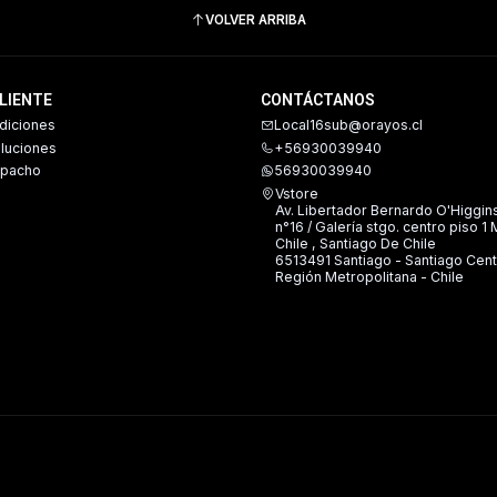
VOLVER ARRIBA
CLIENTE
CONTÁCTANOS
diciones
Local16sub@orayos.cl
oluciones
+56930039940
spacho
56930039940
Vstore
Av. Libertador Bernardo O'Higgin
n°16 / Galería stgo. centro piso 1
Chile , Santiago De Chile
6513491 Santiago - Santiago Cent
Región Metropolitana - Chile