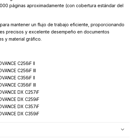
,000 páginas aproximadamente (con cobertura estándar del
para mantener un flujo de trabajo eficiente, proporcionando
ores precisos y excelente desempeño en documentos
 y material gráfico.
VANCE C256iF II
ANCE C256iF III
VANCE C356iF II
ANCE C356iF III
DVANCE DX C257iF
DVANCE DX C259iF
DVANCE DX C357iF
DVANCE DX C359iF