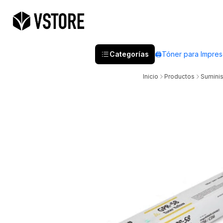
Categorías
🖨️Tóner para Impre
Inicio
Productos
Suminis