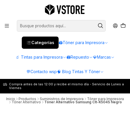
Categorías
🖨️Tóner para Impresora
🧃 Tintas para Impresora
🖨️Repuesto
💎Marcas
💬Contacto wsp
🧠 Blog Tintas Y Tóner
Compra antes de las 12:00 y recibe el mismo día - Servicio de Lunes a
Viernes
Inicio
Productos
Suministros de Impresora
Tóner para Impresora
Tóner Alternativo
Tóner Alternativo Samsung Clt-K504S Negro