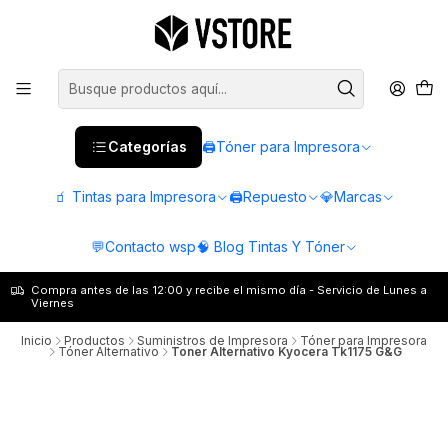
Categorías
🖨️Tóner para Impresora
🧃 Tintas para Impresora
🖨️Repuesto
💎Marcas
💬Contacto wsp
🧠 Blog Tintas Y Tóner
Compra antes de las 12:00 y recibe el mismo día - Servicio de Lunes a
Viernes
Inicio
Productos
Suministros de Impresora
Tóner para Impresora
Tóner Alternativo
Toner Alternativo Kyocera Tk1175 G&G