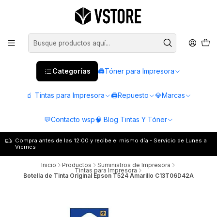
Categorías
🖨️Tóner para Impresora
🧃 Tintas para Impresora
🖨️Repuesto
💎Marcas
💬Contacto wsp
🧠 Blog Tintas Y Tóner
Compra antes de las 12:00 y recibe el mismo día - Servicio de Lunes a
Viernes
Inicio
Productos
Suministros de Impresora
Tintas para Impresora
Botella de Tinta Original Epson T524 Amarillo C13T06D42A