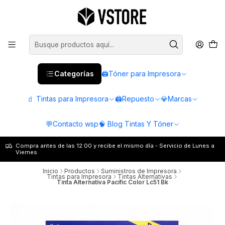
Categorías
🖨️Tóner para Impresora
🧃 Tintas para Impresora
🖨️Repuesto
💎Marcas
💬Contacto wsp
🧠 Blog Tintas Y Tóner
Compra antes de las 12:00 y recibe el mismo día - Servicio de Lunes a
Viernes
Inicio
Productos
Suministros de Impresora
Tintas para Impresora
Tintas Alternativas
Tinta Alternativa Pacific Color Lc51 Bk