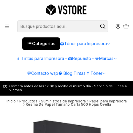
Categorías
🖨️Tóner para Impresora
🧃 Tintas para Impresora
🖨️Repuesto
💎Marcas
💬Contacto wsp
🧠 Blog Tintas Y Tóner
Compra antes de las 12:00 y recibe el mismo día - Servicio de Lunes a
Viernes
Inicio
Productos
Suministros de Impresora
Papel para Impresora
Resma De Papel Tamaño Carta 500 Hojas Ovella