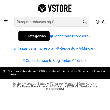
Categorías
🖨️Tóner para Impresora
🧃 Tintas para Impresora
🖨️Repuesto
💎Marcas
💬Contacto wsp
🧠 Blog Tintas Y Tóner
Compra antes de las 12:00 y recibe el mismo día - Servicio de Lunes a
Viernes
Inicio
Marcas
Tintas y Tóner por Marca
Tóner Xerox
Kit De Fusor Para Phaser 3610 Xerox (220 V) ; Workcentre
(115R00085)