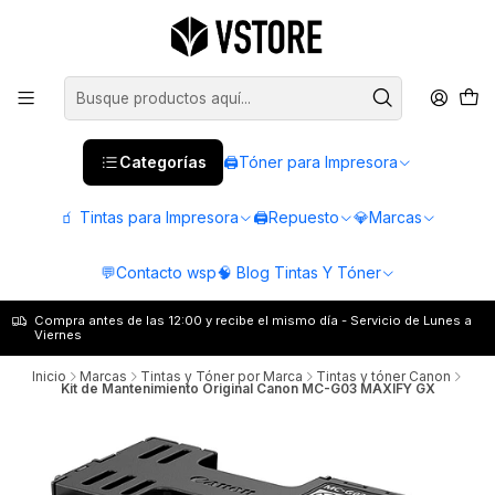
Categorías
🖨️Tóner para Impresora
🧃 Tintas para Impresora
🖨️Repuesto
💎Marcas
💬Contacto wsp
🧠 Blog Tintas Y Tóner
Compra antes de las 12:00 y recibe el mismo día - Servicio de Lunes a
Viernes
Inicio
Marcas
Tintas y Tóner por Marca
Tintas y tóner Canon
Kit de Mantenimiento Original Canon MC-G03 MAXIFY GX