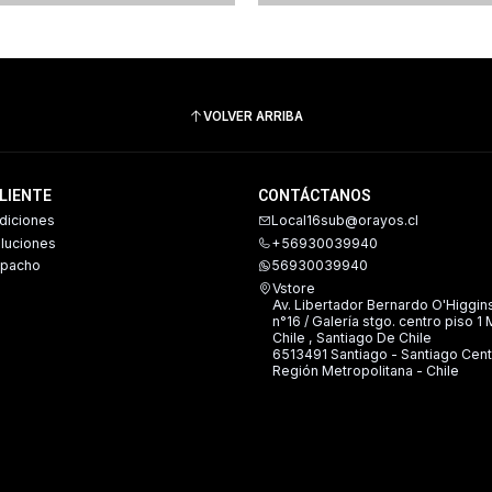
VOLVER ARRIBA
CLIENTE
CONTÁCTANOS
diciones
Local16sub@orayos.cl
oluciones
+56930039940
spacho
56930039940
Vstore
Av. Libertador Bernardo O'Higgin
n°16 / Galería stgo. centro piso 1
Chile , Santiago De Chile
6513491 Santiago - Santiago Cent
Región Metropolitana - Chile