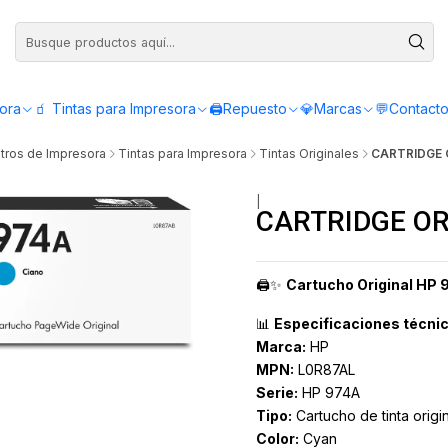
Compra antes de las 12:00 y recibe el mismo día - Servicio de Lunes a Viern
sora
🧃 Tintas para Impresora
🖨️Repuesto
💎Marcas
💬Contact
tros de Impresora
Tintas para Impresora
Tintas Originales
CARTRIDGE O
|
CARTRIDGE OR
🖨️✨
Cartucho Original HP
📊
Especificaciones técni
Marca:
HP
MPN:
L0R87AL
Serie:
HP 974A
Tipo:
Cartucho de tinta origin
Color:
Cyan