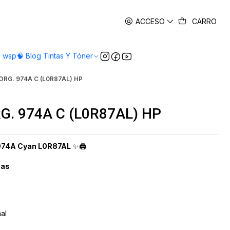
es
ACCESO
CARRO
o wsp
🧠 Blog Tintas Y Tóner
RG. 974A C (L0R87AL) HP
G. 974A C (L0R87AL) HP
 974A Cyan L0R87AL
✨🖨️
cas
al