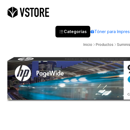
Categorías
🖨️Tóner para Impre
Inicio
Productos
Suminis