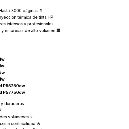
asta 7.000 páginas 📄
nyección térmica de tinta HP
es intensos y profesionales
 y empresas de alto volumen 🏢
dw
dw
dw
dw
d P55250dw
d P57750dw
 y duraderas

ndes volúmenes ⚡
xima confiabilidad 🔥