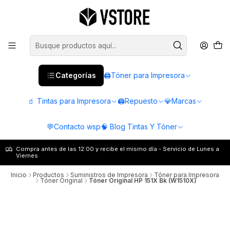
Categorías
🖨️Tóner para Impresora
🧃 Tintas para Impresora
🖨️Repuesto
💎Marcas
💬Contacto wsp
🧠 Blog Tintas Y Tóner
Compra antes de las 12:00 y recibe el mismo día - Servicio de Lunes a
Viernes
Inicio
Productos
Suministros de Impresora
Tóner para Impresora
Tóner Original
Tóner Original HP 151X Bk (W1510X)