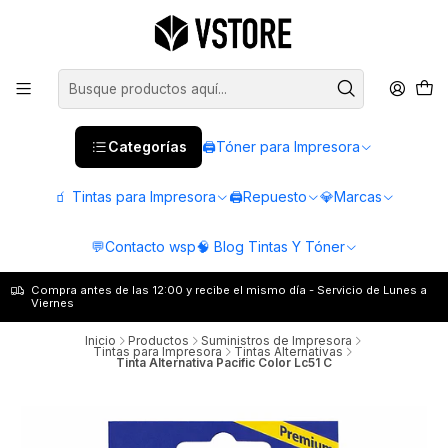
Categorías
🖨️Tóner para Impresora
🧃 Tintas para Impresora
🖨️Repuesto
💎Marcas
💬Contacto wsp
🧠 Blog Tintas Y Tóner
Compra antes de las 12:00 y recibe el mismo día - Servicio de Lunes a
Viernes
Inicio
Productos
Suministros de Impresora
Tintas para Impresora
Tintas Alternativas
Tinta Alternativa Pacific Color Lc51 C