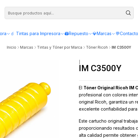
Compra antes de las 12:00 y recibe el mismo día - Servicio de Lunes a Viern
sora
🧃 Tintas para Impresora
🖨️Repuesto
💎Marcas
💬Contact
Inicio
Marcas
Tintas y Tóner por Marca
Tóner Ricoh
IM C3500Y
|
IM C3500Y
El
Tóner Original Ricoh IM
profesional con colores inte
original Ricoh, garantiza un
excelente confiabilidad para
Este cartucho original trabaj
proporcionando resultados co
alta calidad permite obtener