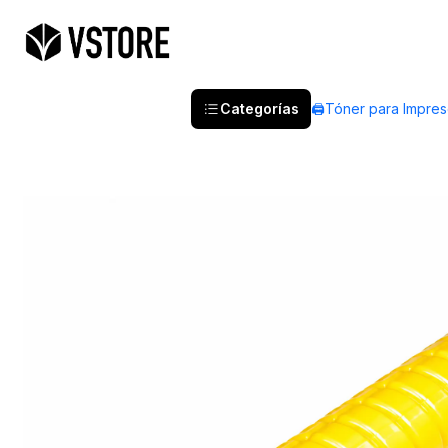
Categorías
🖨️Tóner para Impre