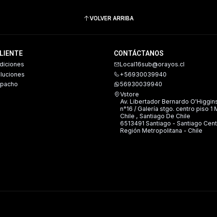
VOLVER ARRIBA
CLIENTE
CONTÁCTANOS
diciones
Local16sub@orayos.cl
oluciones
+56930039940
spacho
56930039940
Vstore
Av. Libertador Bernardo O'Higgin
n°16 / Galería stgo. centro piso 1
Chile , Santiago De Chile
6513491 Santiago - Santiago Cent
Región Metropolitana - Chile