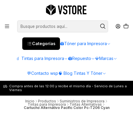
Categorías
🖨️Tóner para Impresora
🧃 Tintas para Impresora
🖨️Repuesto
💎Marcas
💬Contacto wsp
🧠 Blog Tintas Y Tóner
Compra antes de las 12:00 y recibe el mismo día - Servicio de Lunes a
Viernes
Inicio
Productos
Suministros de Impresora
Tintas para Impresora
Tintas Alternativas
Cartucho Alternativo Pacific Color Pc-T206 Cyan